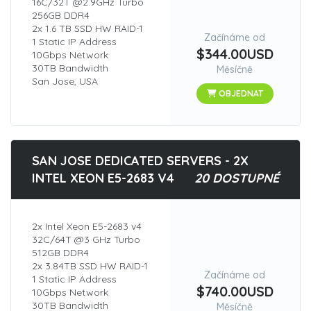
16C/32T @2.9GHz Turbo
256GB DDR4
2x 1.6 TB SSD HW RAID-1
Začínáme od
1 Static IP Address
$344.00USD
10Gbps Network
30TB Bandwidth
Měsíčně
San Jose, USA
OBJEDNAT
SAN JOSE DEDICATED SERVERS - 2X
INTEL XEON E5-2683 V4
20 DOSTUPNÉ
2x Intel Xeon E5-2683 v4
32C/64T @3 GHz Turbo
512GB DDR4
2x 3.84TB SSD HW RAID-1
Začínáme od
1 Static IP Address
$740.00USD
10Gbps Network
30TB Bandwidth
Měsíčně