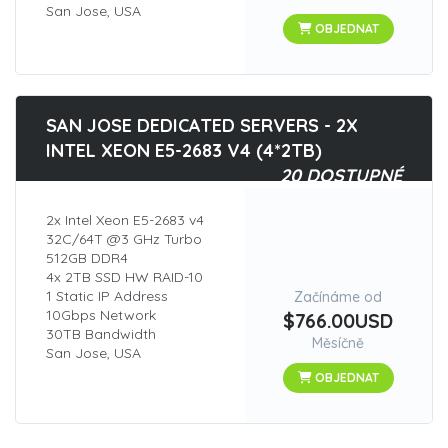
San Jose, USA
OBJEDNAT
SAN JOSE DEDICATED SERVERS - 2X
INTEL XEON E5-2683 V4 (4*2TB)
20 DOSTUPNÉ
2x Intel Xeon E5-2683 v4
32C/64T @3 GHz Turbo
512GB DDR4
4x 2TB SSD HW RAID-10
1 Static IP Address
Začínáme od
10Gbps Network
$766.00USD
30TB Bandwidth
Měsíčně
San Jose, USA
OBJEDNAT