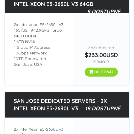
INTEL XEON E5-2630L V3 64GB
9 DOSTUPNÉ
2x Intel Xeon E5-2630L v3
16C/32T @2.9GHz Turbo
64GB DDR4
1.6TB NVMe
1 Static IP Address
Začínáme od
10Gbps Network
$233.00USD
10TB Bandwidth
Měsíčně
San Jose, USA
OBJEDNAT
SAN JOSE DEDICATED SERVERS - 2X
INTEL XEON E5-2630L V3
19 DOSTUPNÉ
2x Intel Xeon E5-2630L v3