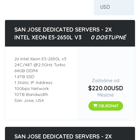
SAN JOSE DEDICATED SERVERS - 2X
INTEL XEON E5-2650L V3
0 DOSTUPNÉ
2x Intel Xeon E5-2650L v3
24C/48T @2.5GHz Turbo
64GB DDR4
1.6TB SSD
Začínáme od
1 Static IP Address
$220.00USD
10Gbps Network
10TB Bandwidth
Měsíčně
San Jose, USA
OBJEDNAT
SAN JOSE DEDICATED SERVERS - 2X