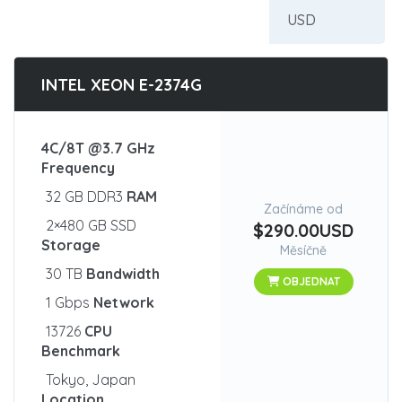
INTEL XEON E-2374G
4C/8T @3.7 GHz
Frequency
32 GB DDR3
RAM
Začínáme od
2×480 GB SSD
$290.00USD
Storage
Měsíčně
30 TB
Bandwidth
OBJEDNAT
1 Gbps
Network
13726
CPU
Benchmark
Tokyo, Japan
Location