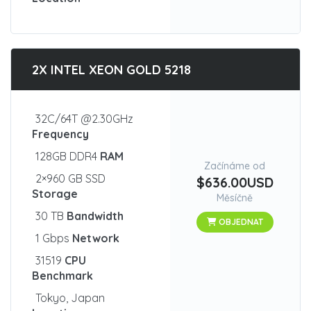
2X INTEL XEON GOLD 5218
32C/64T @2.30GHz
Frequency
128GB DDR4
RAM
Začínáme od
2×960 GB SSD
$636.00USD
Storage
Měsíčně
30 TB
Bandwidth
OBJEDNAT
1 Gbps
Network
31519
CPU
Benchmark
Tokyo, Japan