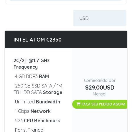
INTEL ATOM C2350
2C/2T @1.7 GHz
Frequency
4 GB DDR3
RAM
Começando por
250 GB SSD SATA / 1×1
$29.00USD
TB HDD SATA
Storage
Mensal
Unlimited
Bandwidth
FAÇA SEU PEDIDO AGORA
1 Gbps
Network
523
CPU Benchmark
Paris, France