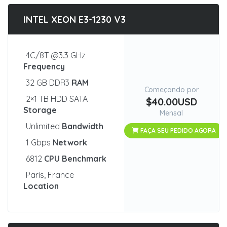
INTEL XEON E3-1230 V3
4C/8T @3.3 GHz
Frequency
32 GB DDR3
RAM
Começando por
2×1 TB HDD SATA
$40.00USD
Storage
Mensal
Unlimited
Bandwidth
FAÇA SEU PEDIDO AGORA
1 Gbps
Network
6812
CPU Benchmark
Paris, France
Location