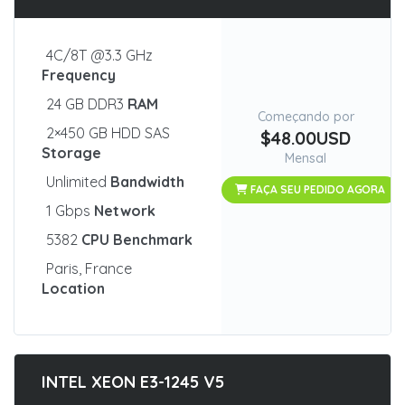
4C/8T @3.3 GHz
Frequency
24 GB DDR3
RAM
Começando por
2×450 GB HDD SAS
$48.00USD
Storage
Mensal
Unlimited
Bandwidth
FAÇA SEU PEDIDO AGORA
1 Gbps
Network
5382
CPU Benchmark
Paris, France
Location
INTEL XEON E3-1245 V5