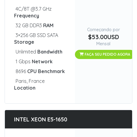
4C/8T @3.7 GHz
Frequency
32 GB DDR3
RAM
Começando por
3×256 GB SSD SATA
$53.00USD
Storage
Mensal
Unlimited
Bandwidth
FAÇA SEU PEDIDO AGORA
1 Gbps
Network
8696
CPU Benchmark
Paris, France
Location
INTEL XEON E5-1650