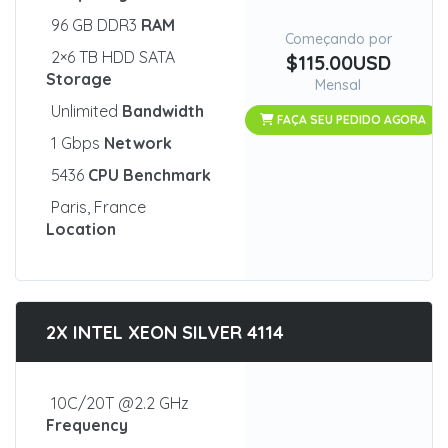
96 GB DDR3
RAM
Começando por
2×6 TB HDD SATA
$115.00USD
Storage
Mensal
Unlimited
Bandwidth
FAÇA SEU PEDIDO AGORA
1 Gbps
Network
5436
CPU Benchmark
Paris, France
Location
2X INTEL XEON SILVER 4114
10C/20T @2.2 GHz
Frequency