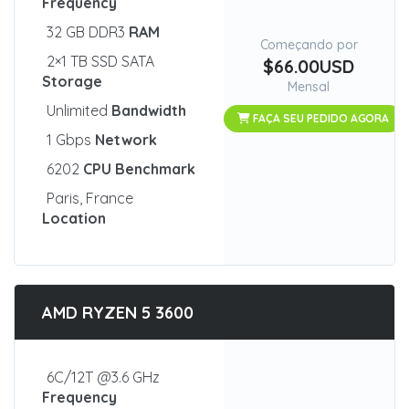
Frequency
32 GB DDR3
RAM
Começando por
2×1 TB SSD SATA
$66.00USD
Storage
Mensal
Unlimited
Bandwidth
FAÇA SEU PEDIDO AGORA
1 Gbps
Network
6202
CPU Benchmark
Paris, France
Location
AMD RYZEN 5 3600
6C/12T @3.6 GHz
Frequency