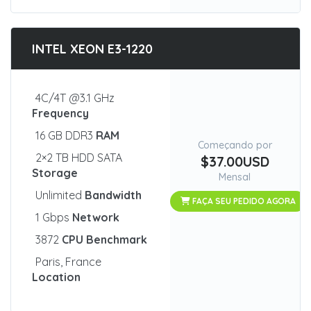
INTEL XEON E3-1220
4C/4T @3.1 GHz
Frequency
16 GB DDR3
RAM
Começando por
2×2 TB HDD SATA
$37.00USD
Storage
Mensal
Unlimited
Bandwidth
FAÇA SEU PEDIDO AGORA
1 Gbps
Network
3872
CPU Benchmark
Paris, France
Location