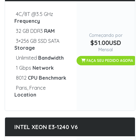
4C/8T @3.5 GHz
Frequency
32 GB DDR3
RAM
Começando por
3×256 GB SSD SATA
$51.00USD
Storage
Mensal
Unlimited
Bandwidth
FAÇA SEU PEDIDO AGORA
1 Gbps
Network
8012
CPU Benchmark
Paris, France
Location
INTEL XEON E3-1240 V6