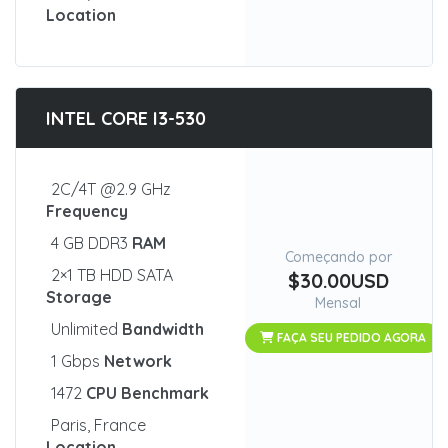
Location
INTEL CORE I3-530
2C/4T @2.9 GHz
Frequency
4 GB DDR3
RAM
Começando por
2×1 TB HDD SATA
$30.00USD
Storage
Mensal
Unlimited
Bandwidth
FAÇA SEU PEDIDO AGORA
1 Gbps
Network
1472
CPU Benchmark
Paris, France
Location