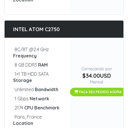
INTEL ATOM C2750
8C/8T @2.4 GHz
Frequency
8 GB DDR3
RAM
Começando por
1×1 TB HDD SATA
$34.00USD
Storage
Mensal
Unlimited
Bandwidth
FAÇA SEU PEDIDO AGORA
1 Gbps
Network
2174
CPU Benchmark
Paris, France
Location