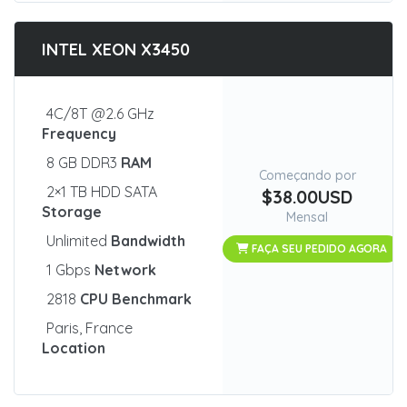
INTEL XEON X3450
4C/8T @2.6 GHz
Frequency
8 GB DDR3
RAM
Começando por
2×1 TB HDD SATA
$38.00USD
Storage
Mensal
Unlimited
Bandwidth
FAÇA SEU PEDIDO AGORA
1 Gbps
Network
2818
CPU Benchmark
Paris, France
Location