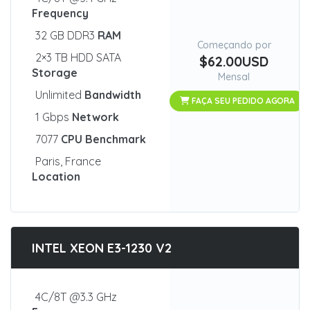
Frequency
32 GB DDR3
RAM
Começando por
2×3 TB HDD SATA
$62.00USD
Storage
Mensal
Unlimited
Bandwidth
FAÇA SEU PEDIDO AGORA
1 Gbps
Network
7077
CPU Benchmark
Paris, France
Location
INTEL XEON E3-1230 V2
4C/8T @3.3 GHz