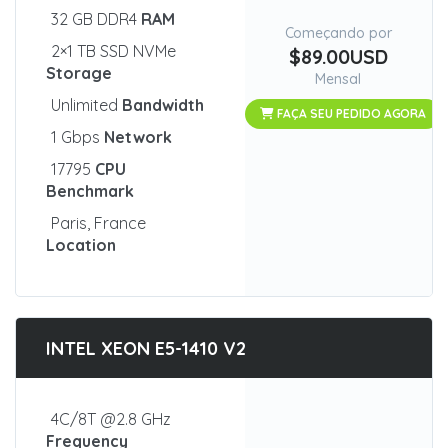
32 GB DDR4
RAM
Começando por
2×1 TB SSD NVMe
$89.00USD
Storage
Mensal
Unlimited
Bandwidth
FAÇA SEU PEDIDO AGORA
1 Gbps
Network
17795
CPU
Benchmark
Paris, France
Location
INTEL XEON E5-1410 V2
4C/8T @2.8 GHz
Frequency