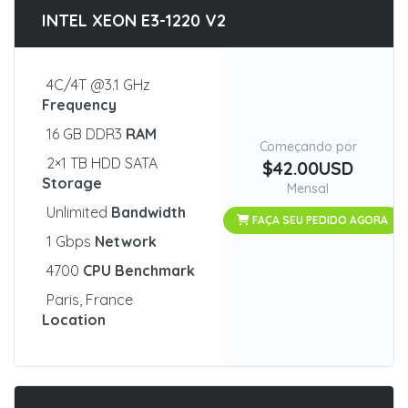
INTEL XEON E3-1220 V2
4C/4T @3.1 GHz
Frequency
16 GB DDR3
RAM
Começando por
2×1 TB HDD SATA
$42.00USD
Storage
Mensal
Unlimited
Bandwidth
FAÇA SEU PEDIDO AGORA
1 Gbps
Network
4700
CPU Benchmark
Paris, France
Location