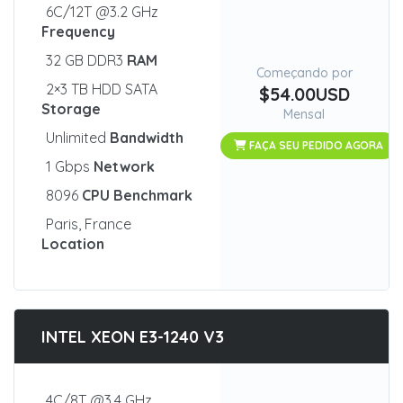
6C/12T @3.2 GHz
Frequency
32 GB DDR3
RAM
Começando por
2×3 TB HDD SATA
$54.00USD
Storage
Mensal
Unlimited
Bandwidth
FAÇA SEU PEDIDO AGORA
1 Gbps
Network
8096
CPU Benchmark
Paris, France
Location
INTEL XEON E3-1240 V3
4C/8T @3.4 GHz