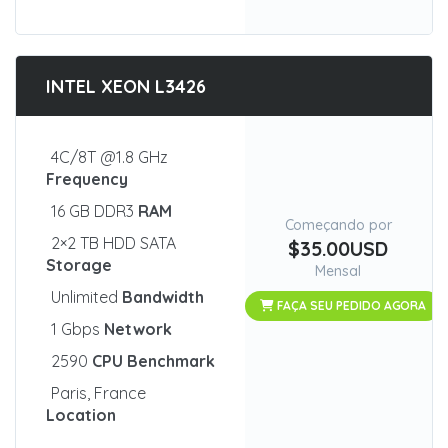
INTEL XEON L3426
4C/8T @1.8 GHz
Frequency
16 GB DDR3
RAM
Começando por
2×2 TB HDD SATA
$35.00USD
Storage
Mensal
Unlimited
Bandwidth
FAÇA SEU PEDIDO AGORA
1 Gbps
Network
2590
CPU Benchmark
Paris, France
Location