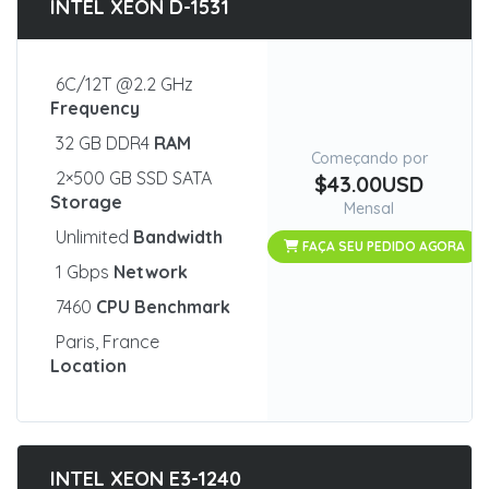
INTEL XEON D-1531
6C/12T @2.2 GHz
Frequency
32 GB DDR4
RAM
Começando por
2×500 GB SSD SATA
$43.00USD
Storage
Mensal
Unlimited
Bandwidth
FAÇA SEU PEDIDO AGORA
1 Gbps
Network
7460
CPU Benchmark
Paris, France
Location
INTEL XEON E3-1240