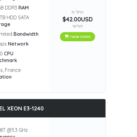
GB DDR3
RAM
החל מ
 TB HDD SATA
$42.00USD
rage
חודשי
imited
Bandwidth
הזמינו עכשיו
bps
Network
00
CPU
chmark
is, France
ation
EL XEON E3-1240
8T @3.3 GHz
quency