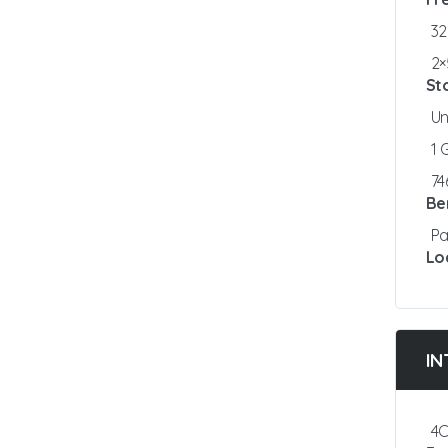
3
2×
St
Un
1
7
Be
Pa
Lo
IN
4C