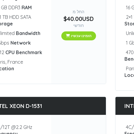
2 GB DDR3
RAM
16 
החל מ
1 TB HDD SATA
2×1
$40.00USD
orage
Sto
חודשי
limited
Bandwidth
Unl
הזמינו עכשיו
 Gbps
Network
1 G
812
CPU Benchmark
47
Ben
ris, France
cation
Par
Loc
TEL XEON D-1531
INT
/12T @2.2 GHz
4C/
equency
Fre