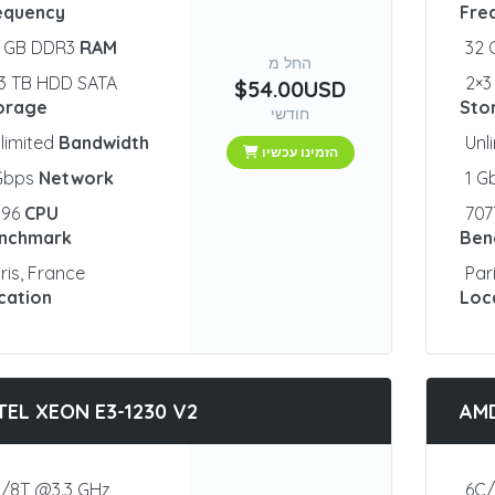
equency
Fre
2 GB DDR3
RAM
32
החל מ
3 TB HDD SATA
2×3
$54.00USD
orage
Sto
חודשי
limited
Bandwidth
Unl
הזמינו עכשיו
 Gbps
Network
1 G
096
CPU
70
nchmark
Ben
ris, France
Par
cation
Loc
TEL XEON E3-1230 V2
AMD
/8T @3.3 GHz
6C/