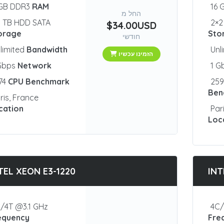
 GB DDR3
RAM
16 
החל מ
1 TB HDD SATA
2×2
$34.00USD
orage
Sto
חודשי
limited
Bandwidth
Unl
הזמינו עכשיו
 Gbps
Network
1 G
74
CPU Benchmark
25
Ben
ris, France
cation
Par
Loc
TEL XEON E3-1220
INT
/4T @3.1 GHz
4C/
equency
Fre