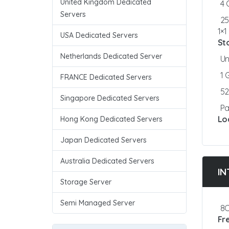
United Kingdom Dedicated
4
Servers
25
1×
USA Dedicated Servers
St
Netherlands Dedicated Server
Un
1
FRANCE Dedicated Servers
5
Singapore Dedicated Servers
Pa
Lo
Hong Kong Dedicated Servers
Japan Dedicated Servers
Australia Dedicated Servers
IN
Storage Server
Semi Managed Server
8C
Fr