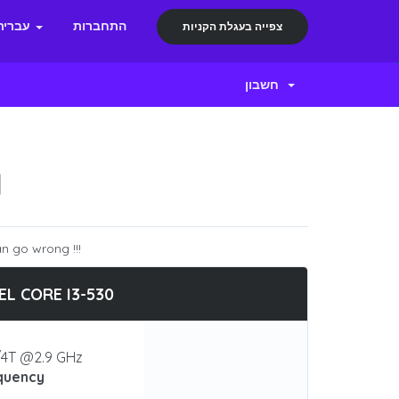
התחברות
עברית
צפייה בעגלת הקניות
חשבון
N
n go wrong !!!
EL CORE I3-530
4T @2.9 GHz
quency