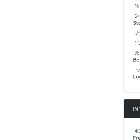
16
2×
St
Un
1
3
Be
Pa
Lo
IN
4C
Fr