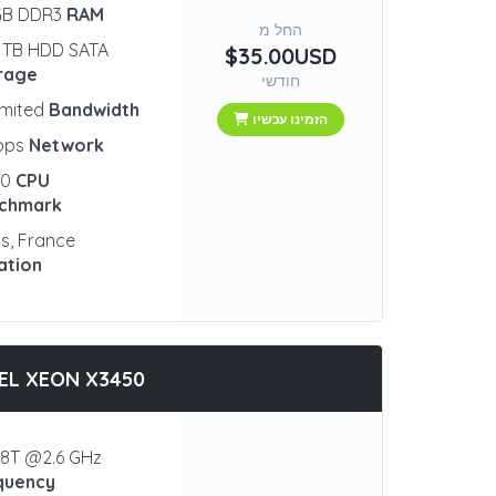
GB DDR3
RAM
החל מ
 TB HDD SATA
$35.00USD
rage
חודשי
imited
Bandwidth
הזמינו עכשיו
bps
Network
90
CPU
chmark
is, France
ation
EL XEON X3450
8T @2.6 GHz
quency