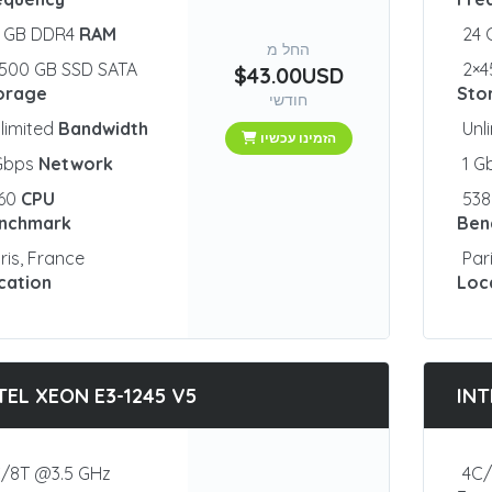
2 GB DDR4
RAM
24
החל מ
500 GB SSD SATA
2×4
$43.00USD
orage
Sto
חודשי
limited
Bandwidth
Unl
הזמינו עכשיו
 Gbps
Network
1 G
460
CPU
53
nchmark
Ben
ris, France
Par
cation
Loc
TEL XEON E3-1245 V5
INT
/8T @3.5 GHz
4C/