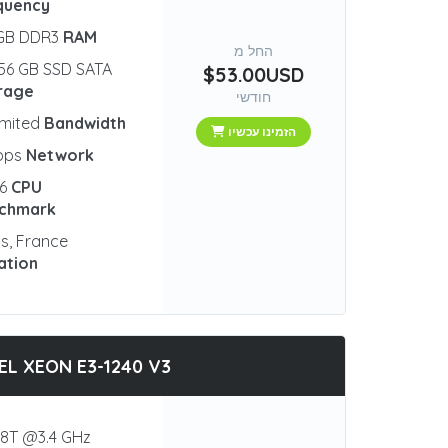
quency
 GB DDR3
RAM
החל מ
56 GB SSD SATA
$53.00USD
rage
חודשי
imited
Bandwidth
הזמינו עכשיו
bps
Network
96
CPU
chmark
is, France
ation
EL XEON E3-1240 V3
8T @3.4 GHz