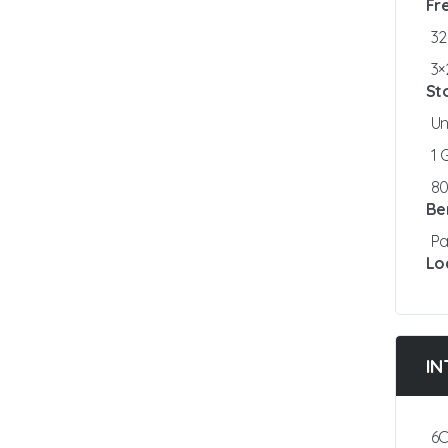
Fr
3
3×
St
Un
1
8
Be
Pa
Lo
IN
6C