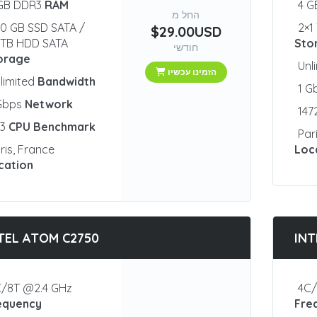
 GB DDR3
RAM
4 
החל מ
0 GB SSD SATA /
2×1
$29.00USD
1 TB HDD SATA
Sto
חודשי
orage
Unl
הזמינו עכשיו
limited
Bandwidth
1 G
 Gbps
Network
147
23
CPU Benchmark
Par
ris, France
Loc
cation
TEL ATOM C2750
INT
/8T @2.4 GHz
4C/
equency
Fre