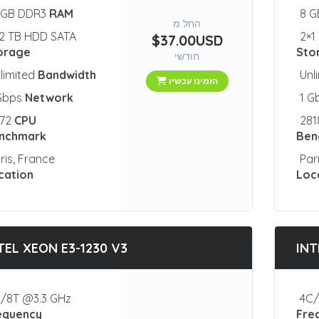
 GB DDR3
RAM
8 
החל מ
2 TB HDD SATA
2×1
$37.00USD
orage
Sto
חודשי
limited
Bandwidth
Unl
הזמינו עכשיו
 Gbps
Network
1 G
872
CPU
28
nchmark
Ben
ris, France
Par
cation
Loc
TEL XEON E3-1230 V3
INT
/8T @3.3 GHz
4C/
equency
Fre