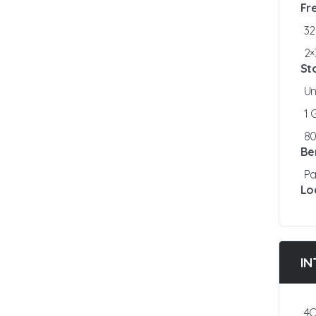
Fr
3
2×
St
Un
1
8
Be
Pa
Lo
IN
4C