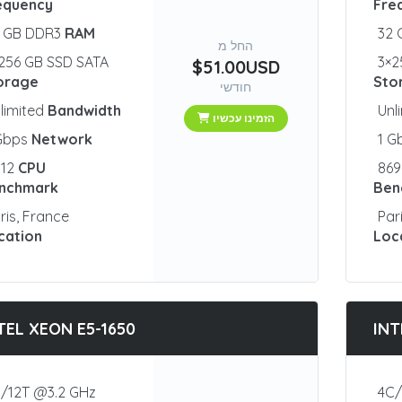
equency
Fre
2 GB DDR3
RAM
32
החל מ
256 GB SSD SATA
3×2
$51.00USD
orage
Sto
חודשי
limited
Bandwidth
Unl
הזמינו עכשיו
 Gbps
Network
1 G
012
CPU
86
nchmark
Ben
ris, France
Par
cation
Loc
TEL XEON E5-1650
INT
/12T @3.2 GHz
4C/