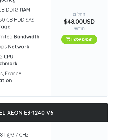
 GB DDR3
RAM
החל מ
50 GB HDD SAS
$48.00USD
rage
חודשי
imited
Bandwidth
הזמינו עכשיו
bps
Network
82
CPU
chmark
is, France
ation
EL XEON E3-1240 V6
8T @3.7 GHz