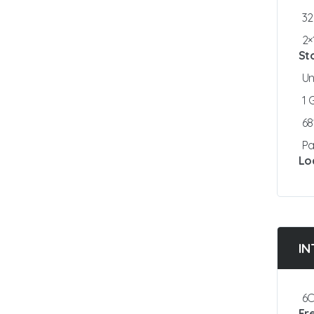
3
2×
St
Un
1
6
Pa
Lo
IN
6C
Fr