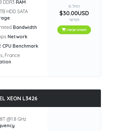
GB DDR3
RAM
החל מ
 TB HDD SATA
$30.00USD
rage
חודשי
imited
Bandwidth
הזמינו עכשיו
bps
Network
2
CPU Benchmark
is, France
ation
EL XEON L3426
8T @1.8 GHz
quency