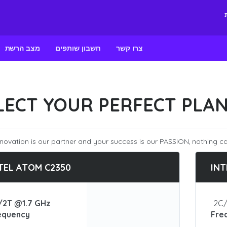
צרו קשר
חשבון שותפים
מצב הרשת
LECT YOUR PERFECT PLA
novation is our partner and your success is our PASSION, nothing ca
TEL ATOM C2350
INT
/2T @1.7 GHz
2C/
equency
Fre