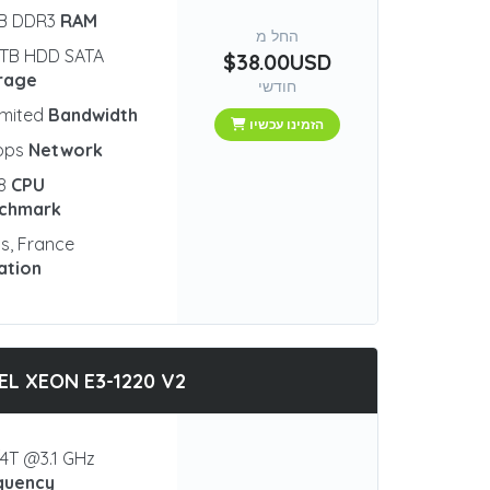
GB DDR3
RAM
החל מ
 TB HDD SATA
$38.00USD
rage
חודשי
imited
Bandwidth
הזמינו עכשיו
bps
Network
18
CPU
chmark
is, France
ation
EL XEON E3-1220 V2
4T @3.1 GHz
quency