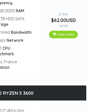
quency
 GB DDR3
RAM
החל מ
 TB HDD SATA
$62.00USD
rage
חודשי
imited
Bandwidth
הזמינו עכשיו
bps
Network
77
CPU
chmark
is, France
ation
 RYZEN 5 3600
12T @3.6 GHz