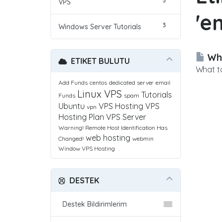
5
VPS
'e
3
Windows Server Tutorials
Wha
ETIKET BULUTU
What to
Add Funds
centos
dedicated server
email
Linux VPS
Tutorials
Funds
spam
Ubuntu
VPS Hosting
VPS
vpn
Hosting Plan
VPS Server
Warning! Remote Host Identification Has
web hosting
Changed!
webmin
Window VPS Hosting
DESTEK
Destek Bildirimlerim