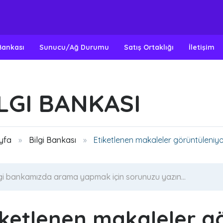
 Bankası
Sunucu/Ağ Durumu
Satış Ortaklığı
İletişim
LGI BANKASI
yfa
Bilgi Bankası
Etiketlenen makaleler görüntüleniyo
iketlenen makaleler g