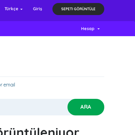
Türkçe
Giriş
SEPETI GÖRÜNTÜLE
Hesap
r email
örüntüleniyor