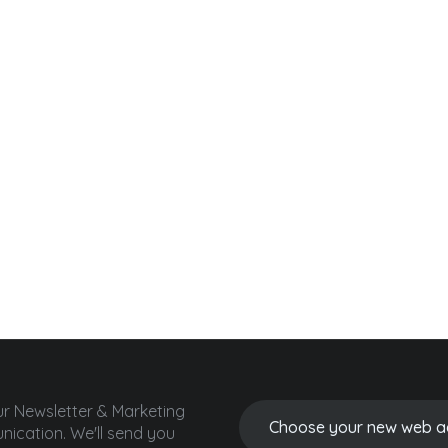
ur Newsletter & Marketing
ication.
We'll send you