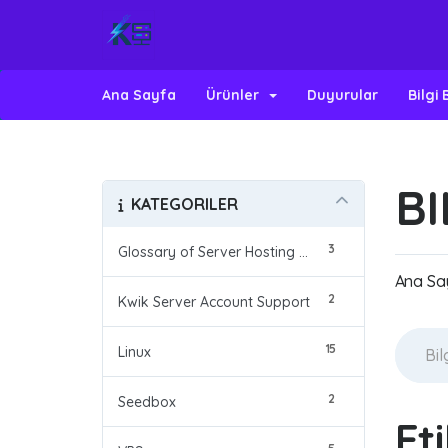
Ana Sayfa
Ürünler
Duyurular
Bilgi
BI
KATEGORILER
3
Glossary of Server Hosting Terms
Ana Sa
2
Kwik Server Account Support
15
Linux
2
Seedbox
Et