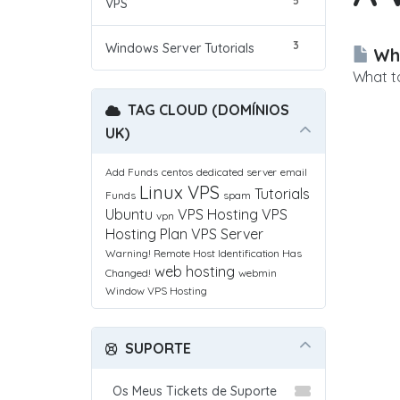
5
VPS
3
Windows Server Tutorials
Wha
What to
TAG CLOUD (DOMÍNIOS
UK)
Add Funds
centos
dedicated server
email
Linux VPS
Tutorials
Funds
spam
Ubuntu
VPS Hosting
VPS
vpn
Hosting Plan
VPS Server
Warning! Remote Host Identification Has
web hosting
Changed!
webmin
Window VPS Hosting
SUPORTE
Os Meus Tickets de Suporte