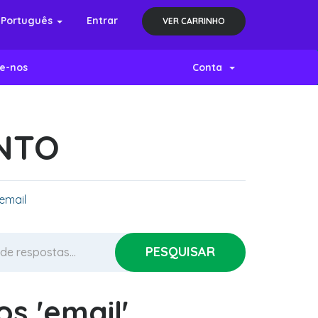
Português
Entrar
VER CARRINHO
e-nos
Conta
NTO
email
s 'email'