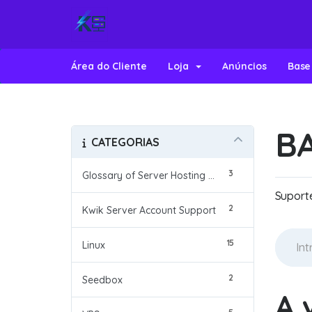
Área do Cliente
Loja
Anúncios
Base
B
CATEGORIAS
3
Glossary of Server Hosting Terms
Suport
2
Kwik Server Account Support
15
Linux
2
Seedbox
A 