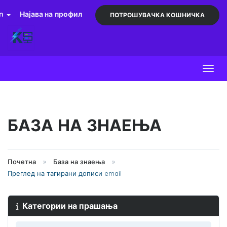
an
Најава на профил
ПОТРОШУВАЧКА КОШНИЧКА
Toggl
БАЗА НА ЗНАЕЊА
Почетна
База на знаења
Преглед на тагирани дописи email
Категории на прашања