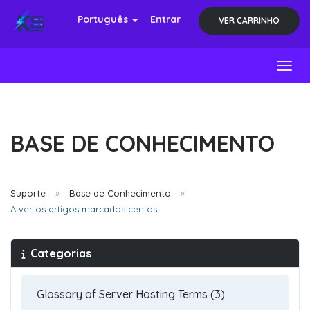
Português
Entrar
VER CARRINHO
Toggl
BASE DE CONHECIMENTO
Suporte
Base de Conhecimento
A ver os artigos marcados centos
Categorias