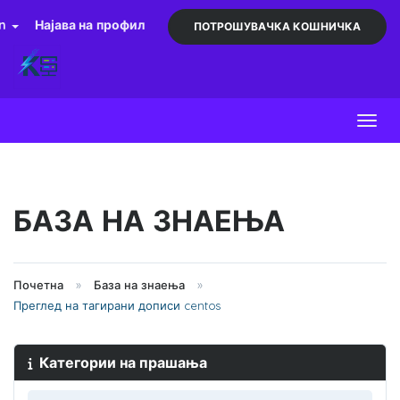
an
Најава на профил
ПОТРОШУВАЧКА КОШНИЧКА
Toggl
БАЗА НА ЗНАЕЊА
Почетна
База на знаења
Преглед на тагирани дописи centos
Категории на прашања