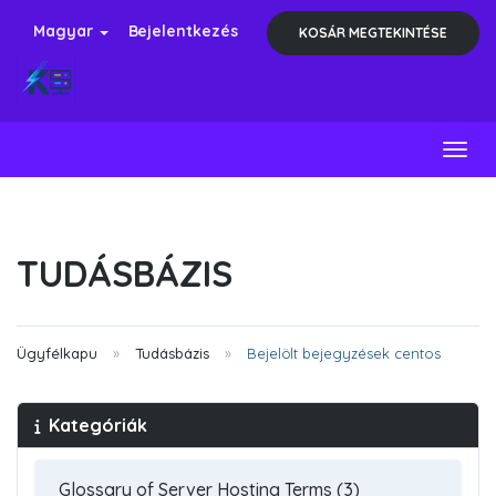
Magyar
Bejelentkezés
KOSÁR MEGTEKINTÉSE
Toggl
TUDÁSBÁZIS
Ügyfélkapu
Tudásbázis
Bejelölt bejegyzések centos
Kategóriák