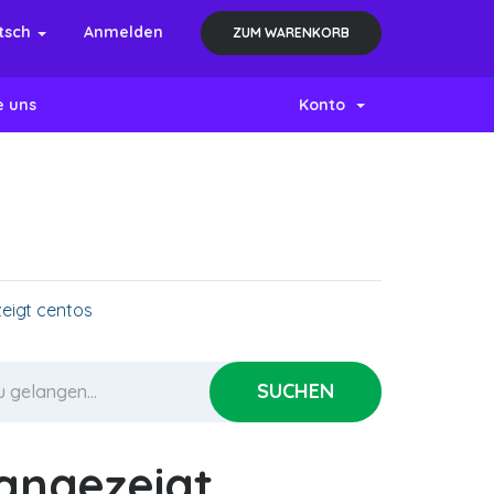
tsch
Anmelden
ZUM WARENKORB
e uns
Konto
zeigt centos
 angezeigt