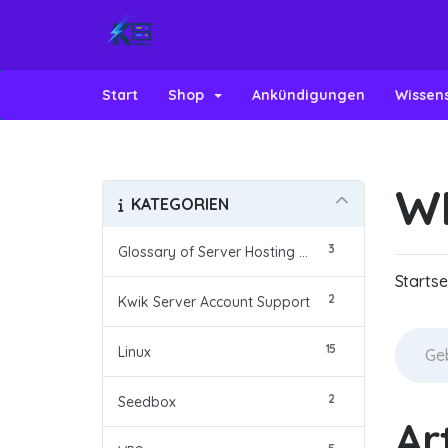
Start
Shop
Ankündigungen
Wissen
W
KATEGORIEN
3
Glossary of Server Hosting Terms
Startse
2
Kwik Server Account Support
15
Linux
2
Seedbox
Ar