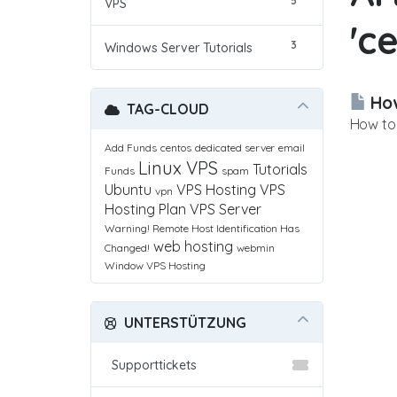
5
VPS
'c
3
Windows Server Tutorials
How
TAG-CLOUD
How to 
Add Funds
centos
dedicated server
email
Linux VPS
Tutorials
Funds
spam
Ubuntu
VPS Hosting
VPS
vpn
Hosting Plan
VPS Server
Warning! Remote Host Identification Has
web hosting
Changed!
webmin
Window VPS Hosting
UNTERSTÜTZUNG
Supporttickets