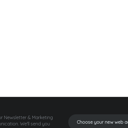
ur Newsletter & Marketing
ication.
We'll send you