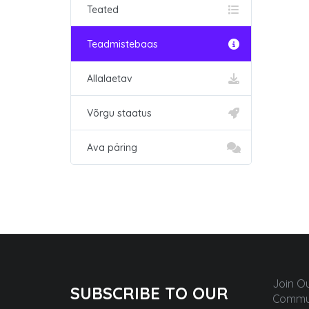
Teated
Teadmistebaas
Allalaetav
Võrgu staatus
Ava päring
Join O
SUBSCRIBE TO OUR
Commun