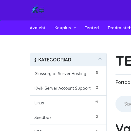
Avaleht
Kauplus
Teated
Teadmiste
T
KATEGOORIAD
3
Glossary of Server Hosting Terms
Portaal
2
Kwik Server Account Support
15
Linux
2
Seedbox
Va