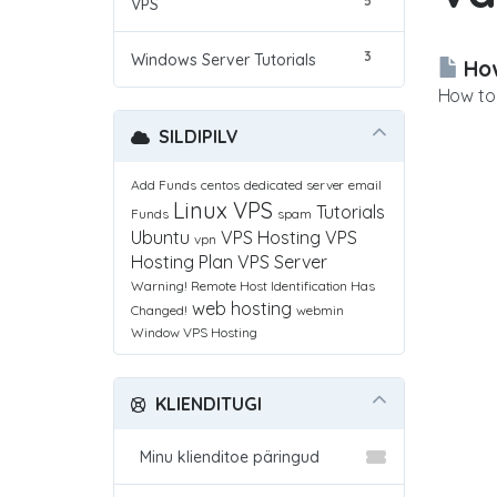
5
VPS
3
Windows Server Tutorials
How
How to 
SILDIPILV
Add Funds
centos
dedicated server
email
Linux VPS
Tutorials
Funds
spam
Ubuntu
VPS Hosting
VPS
vpn
Hosting Plan
VPS Server
Warning! Remote Host Identification Has
web hosting
Changed!
webmin
Window VPS Hosting
KLIENDITUGI
Minu klienditoe päringud