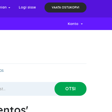
nian
Logi sisse
VAATA OSTUKORVI
Konto
tos
entos'