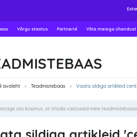
Esto
baas
Võrgu staatus
Partnerid
Võta meiega ühendust
EADMISTEBAAS
i avaleht
Teadmistebaas
Vaata sildiga artikleid cen
ata sildiga artikleid 'c