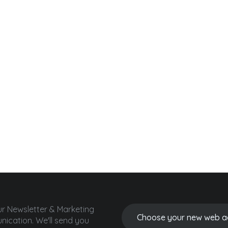
ur Newsletter & Marketing
ication.
We'll send you