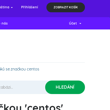
eština
Přihlášení
ZOBRAZIT KOŠÍK
e nás
Účet
nků se značkou centos
čkou 'centos'