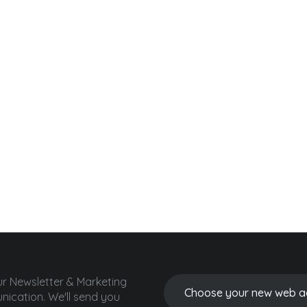
ur Newsletter & Marketing
ication.
We'll send you