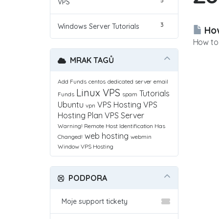
5
VPS
3
Windows Server Tutorials
How
How to 
MRAK TAGŮ
Add Funds
centos
dedicated server
email
Linux VPS
Tutorials
Funds
spam
Ubuntu
VPS Hosting
VPS
vpn
Hosting Plan
VPS Server
Warning! Remote Host Identification Has
web hosting
Changed!
webmin
Window VPS Hosting
PODPORA
Moje support tickety