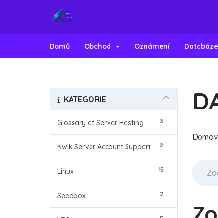
Domů
Obchod
Oznámení
Databáze
D
KATEGORIE
3
Glossary of Server Hosting Terms
Domovs
2
Kwik Server Account Support
15
Linux
2
Seedbox
Zo