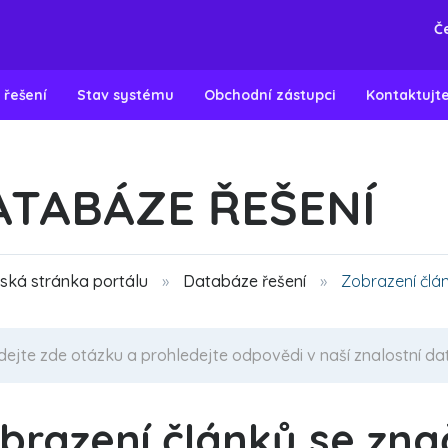
Č
 řešení
Stav systému
Obchodní zástupci
Kontaktujt
ATABÁZE ŘEŠENÍ
ká stránka portálu
Databáze řešení
Zobrazení člá
brazení článků se zna