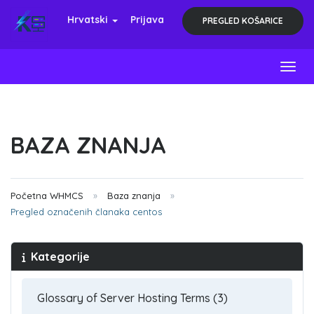
Hrvatski
Prijava
PREGLED KOŠARICE
Toggl
BAZA ZNANJA
Početna WHMCS
Baza znanja
Pregled označenih članaka centos
Kategorije