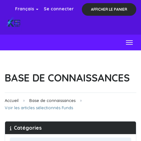
Français
Se connecter
AFFICHER LE PANIER
Toggl
BASE DE CONNAISSANCES
Accueil
Base de connaissances
Voir les articles sélectionnés Funds
Catégories