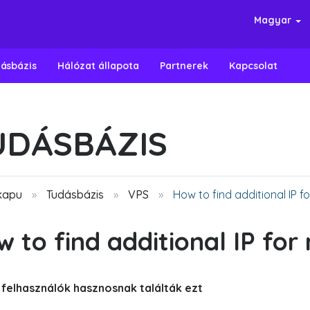
Magyar
ásbázis
Hálózat állapota
Partnerek
Kapcsolat
UDÁSBÁZIS
kapu
Tudásbázis
VPS
How to find additional IP f
 to find additional IP fo
 felhasználók hasznosnak találták ezt