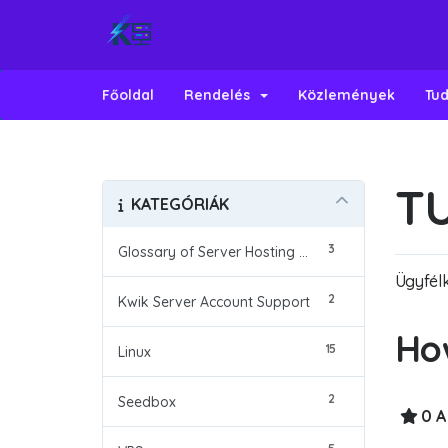
Főoldal
Rendelés
Közlemények
Tud
T
KATEGÓRIÁK
3
Glossary of Server Hosting Terms
Ügyfél
2
Kwik Server Account Support
How
15
Linux
2
Seedbox
0 A