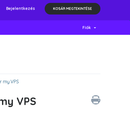
Bejelentkezés
KOSÁR MEGTEKINTÉSE
Fiók
or my VPS
r my VPS