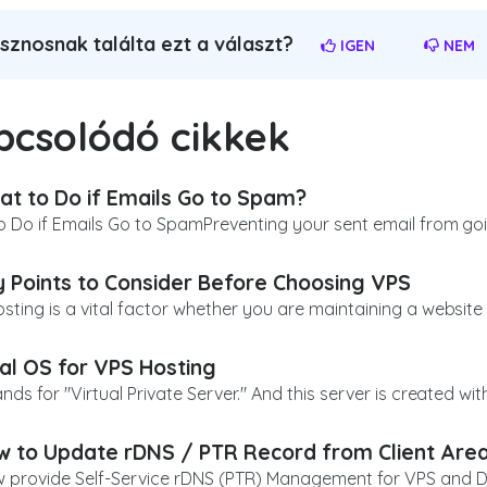
sznosnak találta ezt a választ?
IGEN
NEM
pcsolódó cikkek
t to Do if Emails Go to Spam?
 Do if Emails Go to SpamPreventing your sent email from goin
 Points to Consider Before Choosing VPS
ting is a vital factor whether you are maintaining a website or
al OS for VPS Hosting
nds for "Virtual Private Server." And this server is created with
 to Update rDNS / PTR Record from Client Area
 provide Self-Service rDNS (PTR) Management for VPS and De