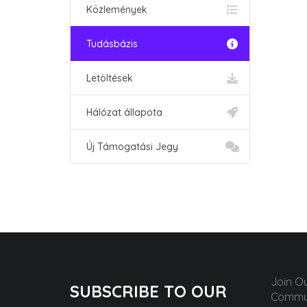
Közlemények
Tudásbázis
Letöltések
Hálózat állapota
Új Támogatási Jegy
Join O
SUBSCRIBE TO OUR
Commun