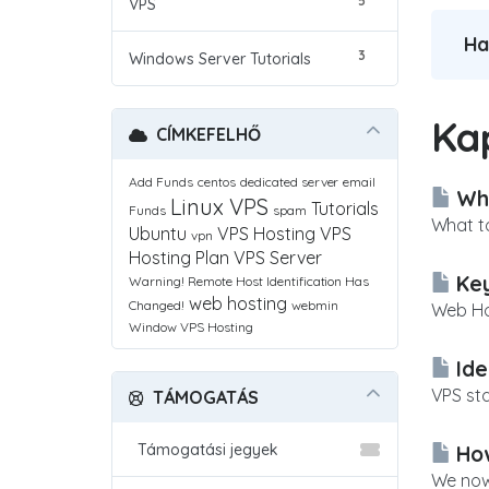
5
VPS
Ha
3
Windows Server Tutorials
Ka
CÍMKEFELHŐ
Add Funds
centos
dedicated server
email
Wha
Linux VPS
Tutorials
Funds
spam
What to
Ubuntu
VPS Hosting
VPS
vpn
Hosting Plan
VPS Server
Key
Warning! Remote Host Identification Has
web hosting
Changed!
webmin
Web Hos
Window VPS Hosting
Ide
VPS sta
TÁMOGATÁS
Támogatási jegyek
How
We now