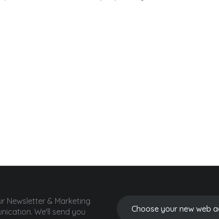
ur Newsletter & Marketing
ication.
We'll send you